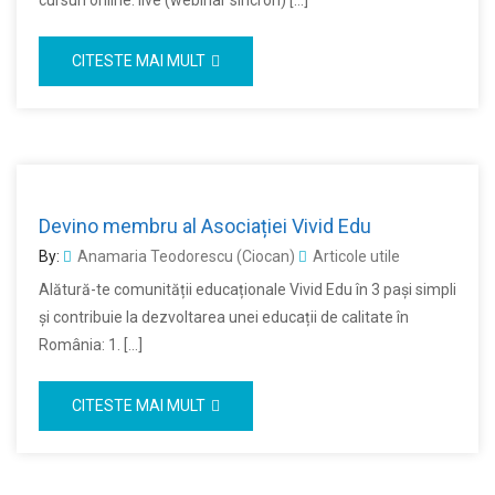
cursuri online: live (webinar sincron) […]
CITESTE MAI MULT
Devino membru al Asociației Vivid Edu
By:
Anamaria Teodorescu (Ciocan)
Articole utile
Alătură-te comunității educaționale Vivid Edu în 3 pași simpli
și contribuie la dezvoltarea unei educații de calitate în
România: 1. […]
CITESTE MAI MULT