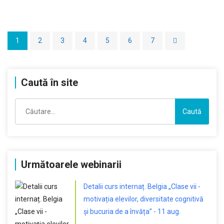
1
2
3
4
5
6
7
Caută în site
Caută
după:
Următoarele webinarii
Detalii curs internaț. Belgia „Clase vii -
motivația elevilor, diversitate cognitivă
și bucuria de a învăța” - 11 aug.