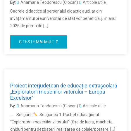
By:
Anamaria Teodorescu (Ciocan)
Articole utile
Cadrele didactice și personalul didactic auxiliar din
învățământul preuniversitar de stat vor beneficia și în anul
2026 de prima de […]
CITESTE MAI MULT
Proiect interjudețean de educație extrașcolară
„Exploratorii meseriilor viitorului – Europa
Excelsior”
By:
Anamaria Teodorescu (Ciocan)
Articole utile
… Secțiuni:
Secțiunea 1: Pachet educațional
“Exploratorii meseriilor viitorului” (fişe de lucru, machete,
ghiduri pentru dezbateri, realizarea de colaje/postere, […]