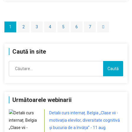
1
2
3
4
5
6
7
Caută în site
Caută
după:
Următoarele webinarii
Detalii curs internaț. Belgia „Clase vii -
motivația elevilor, diversitate cognitivă
și bucuria de a învăța” - 11 aug.